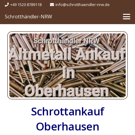
+49 1520 8789118
info@schrotthaendler-nrw.de
Schrotthändler-NRW
Schrottankauf
Oberhausen