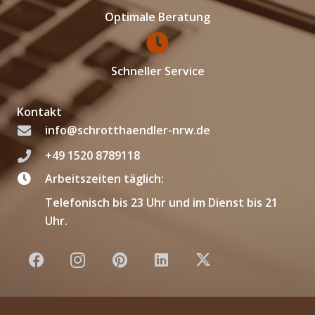
Optimale Beratung
Schneller Service
Kontakt
info@schrotthaendler-nrw.de
+49 1520 8789118
Arbeitszeiten täglich:
Telefonisch bis 23 Uhr und im Dienst bis 21
Uhr.